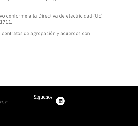
vo conforme a la Directiva de electricidad (UE)
/1711.
e contratos de agregación y acuerdos con
.
Síguenos
7, 6º