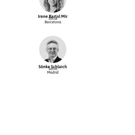
Irene Bartol Mir
Socia
Barcelona
Sönke Schlaich
Socio
Madrid