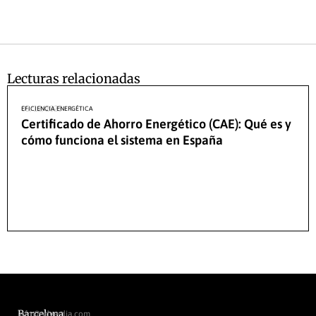
Lecturas relacionadas
05/12/2025
EFICIENCIA ENERGÉTICA
Certificado de Ahorro Energético (CAE): Qué es y
cómo funciona el sistema en España
Barcelona
info@sdverdia.com