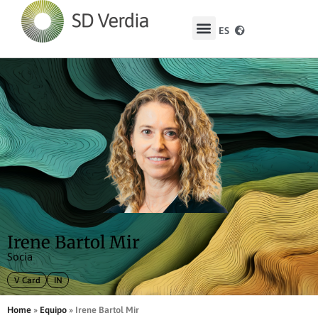
ES
EN
Irene Bartol Mir
Socia
V Card
IN
Home
»
Equipo
»
Irene Bartol Mir