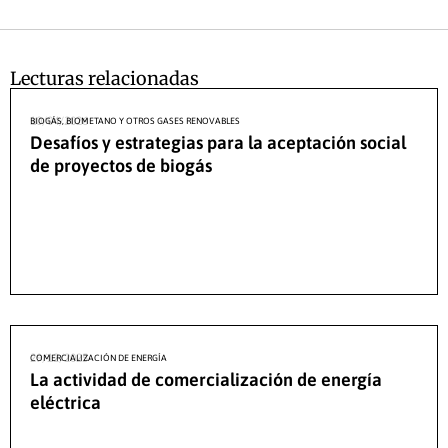
Lecturas relacionadas
10/04/2026
BIOGÁS, BIOMETANO Y OTROS GASES RENOVABLES
Desafíos y estrategias para la aceptación social
de proyectos de biogás
29/12/2025
COMERCIALIZACIÓN DE ENERGÍA
La actividad de comercialización de energía
eléctrica