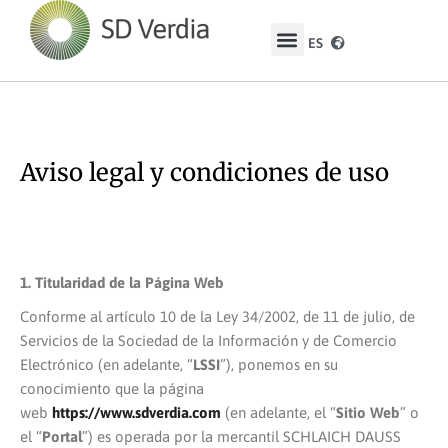
Home
»
Footer ES
»
Aviso Legal
ES
EN
Aviso legal y condiciones de uso
La demanda que activa el cambio.
1. Titularidad de la Página Web
Conforme al artículo 10 de la Ley 34/2002, de 11 de julio, de
Servicios de la Sociedad de la Información y de Comercio
Electrónico (en adelante, “
LSSI
”), ponemos en su
conocimiento que la página
web
https://www.sdverdia.com
(en adelante, el “
Sitio Web
” o
el “
Portal
”) es operada por la mercantil SCHLAICH DAUSS